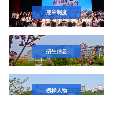
规章制度
招生信息
榜样人物