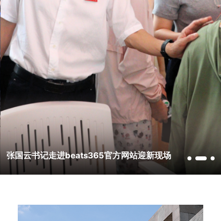
张国云书记走进beats365官方网站迎新现场