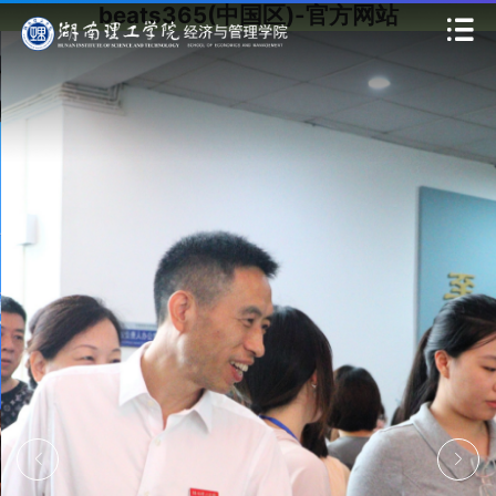
beats365(中国区)-官方网站